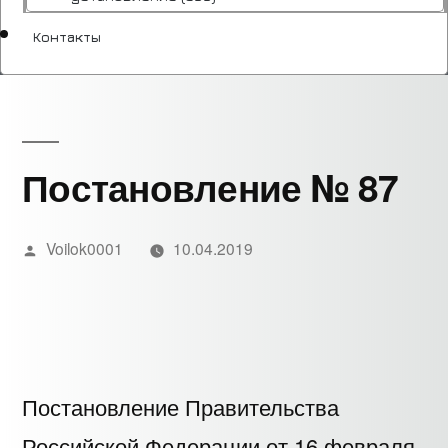
Контакты
Постановление № 87
Написано
Voilok0001
10.04.2019
автором
Постановление Правительства
Российской Федерации от 16 февраля