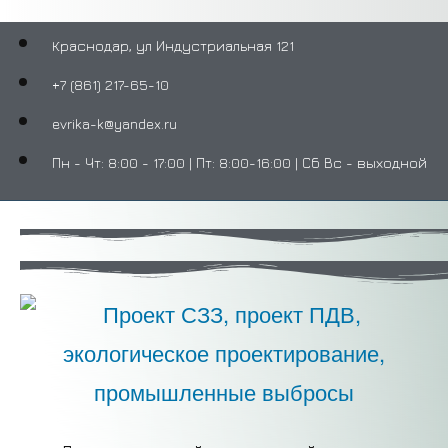
Краснодар, ул Индустриальная 121
+7 (861) 217-65-10
evrika-k@yandex.ru
Пн - Чт: 8:00 - 17:00 | Пт: 8:00-16:00 | Сб Вс - выходной