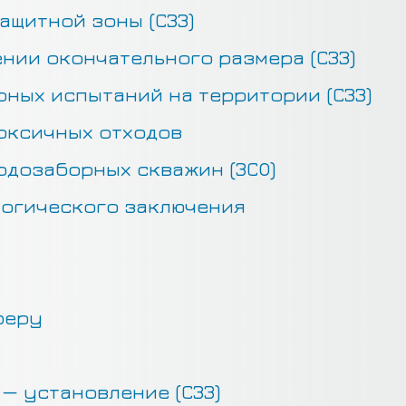
ащитной зоны (СЗЗ)
нии окончательного размера (СЗЗ)
ных испытаний на территории (СЗЗ)
оксичных отходов
одозаборных скважин (ЗСО)
огического заключения
феру
— установление (СЗЗ)