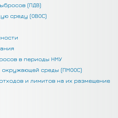
ыбросов (ПДВ)
ую среду (ОВОС)
сности
кания
росов в периоды НМУ
 окружающей среды (ПМООС)
отходов и лимитов на их размещение