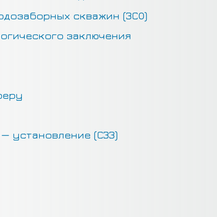
одозаборных скважин (ЗСО)
огического заключения
феру
— установление (СЗЗ)