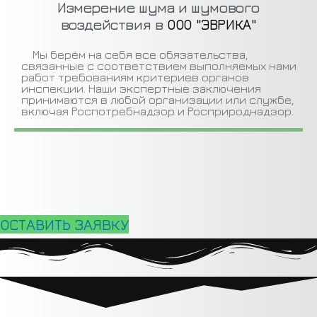
Измерение шума и шумового
воздействия в
ООО "ЭВРИКА"
Мы берём на себя все обязательства,
связанные с соответствием выполняемых нами
работ требованиям критериев органов
инспекции. Наши экспертные заключения
принимаются в любой организации или службе,
включая Роспотребнадзор и Росприроднадзор.
ОСТАВИТЬ ЗАЯВКУ