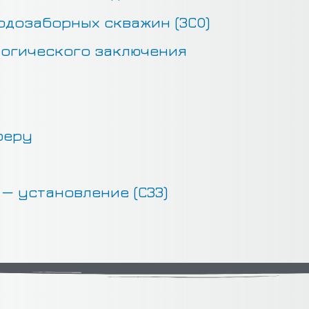
одозаборных скважин (ЗСО)
огического заключения
феру
— установление (СЗЗ)