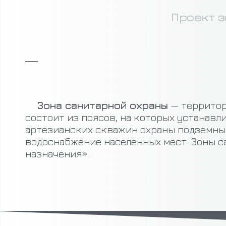
Проект з
Зона санитарной охраны
— территор
состоит из поясов, на которых устанавл
артезианских скважин охраны подземных в
водоснабжение населенных мест. Зоны 
назначения».