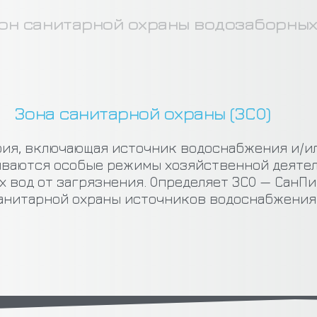
он санитарной охраны водозаборны
Зона санитарной охраны (ЗСО)
ия, включающая источник водоснабжения и/или
иваются особые режимы хозяйственной деятел
од от загрязнения. Определяет ЗСО — СанПиН 2.
санитарной охраны источников водоснабжения