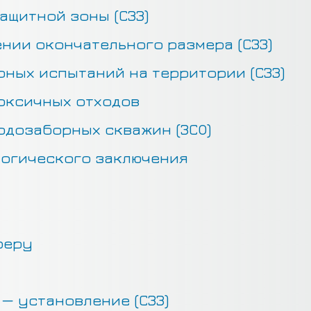
ащитной зоны (СЗЗ)
нии окончательного размера (СЗЗ)
ных испытаний на территории (СЗЗ)
оксичных отходов
одозаборных скважин (ЗСО)
огического заключения
феру
— установление (СЗЗ)