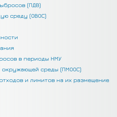
ыбросов (ПДВ)
ую среду (ОВОС)
сности
кания
росов в периоды НМУ
 окружающей среды (ПМООС)
отходов и лимитов на их размещение