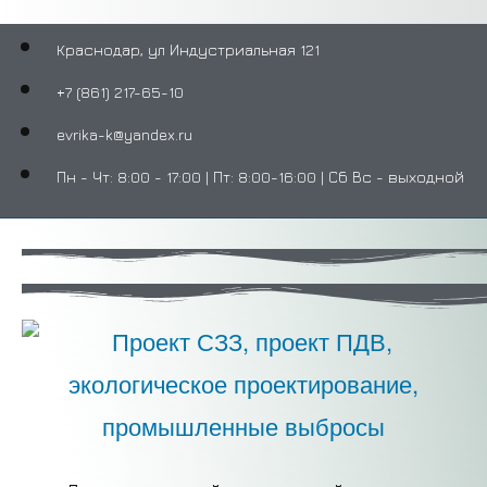
Краснодар, ул Индустриальная 121
+7 (861) 217-65-10
evrika-k@yandex.ru
Пн - Чт: 8:00 - 17:00 | Пт: 8:00-16:00 | Сб Вс - выходной